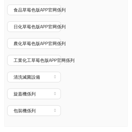
(ST-TBJ-150...
6000)適...
試劑管草莓色版APP官网
食用油灌裝生產線
豆豉醬草莓色版
蜂蜜草莓色版
蜂蜜柚子茶草莓
食品草莓色版APP官网係列
APP官网
APP官网械
色版APP官网
西林瓶草莓色版APP官网
酒釀灌裝生產線
豆豉醬草莓色版APP官网
草莓视频网址生產的蜂
蜂蜜柚子茶草莓色版APP
適用於粘稠醬料，如黃
蜜草莓色版APP官网械可
官网適用於各種蜂蜜檸
滴管瓶草莓色版APP官网
日化草莓色版APP官网係列
指甲油草莓色版
10ML滾珠香水
色素塑料圓瓶灌
日化草莓视频黄片软件
豆醬、麻...
廣泛應用於蜂蜜、...
檬茶、濃...
APP官网械
瓶灌...
裝生產...
醫用粉末草莓色版APP官网
高速口服液草莓
口服液灌裝旋蓋
口服液灌裝生產
指甲油草莓色版APP官网
直線式灌裝旋(軋)蓋機是
色素塑料圓瓶灌裝生產
膏體灌裝生產線
農化草莓色版APP官网係列
色版APP官网
機
線
械適用於2-30ML各種材
我公司傳統係列灌...
線適用於5-100m...
食品草莓色版APP官网係列
口服液草莓色版APP官网
質...
口服液灌裝旋蓋機屬於
口服液草莓色版APP官网
洗滌劑灌裝生產線
可與洗瓶機、滅菌烘
直線式灌裝旋(軋)蓋...
可與洗瓶機、滅菌烘
工業化工草莓色版APP官网係列
箱、理瓶機...
箱、理瓶機...
蜂蜜草莓色版APP官网
農化草莓视频黄片软件
辣椒醬草莓色版APP官网
清洗滅菌設備
農藥灌裝生產線
果醬草莓色版APP官网
工業化工草莓视频黄片软件
旋蓋機係列
濃醬草莓色版APP官网
潤滑油灌裝生產線
食用油草莓色版APP官网
包裝機係列
5-25/50kg化工原料稱重式灌裝生產線
食品粉末草莓色版APP官网
果肉果汁草莓色版APP官网
草莓色版APP官网