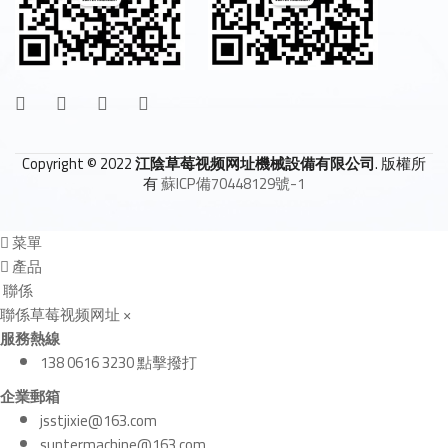
Copyright © 2022
江陰草莓视频网址機械設備有限公司
. 版權所
有
蘇ICP備70448129號-1
菜單
產品
聯係
聯係草莓视频网址
×
服務熱線
138 0616 3230 點擊撥打
企業郵箱
jsstjixie@163.com
suntermachine@163.com