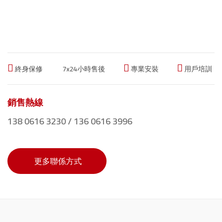
其它產品
清洗滅菌設備
旋蓋機係列
貼標套標機
終身保修
7x24小時售後
專業安裝
用戶培訓
膜包機
裝箱碼垛機
銷售熱線
138 0616 3230 / 136 0616 3996
更多聯係方式