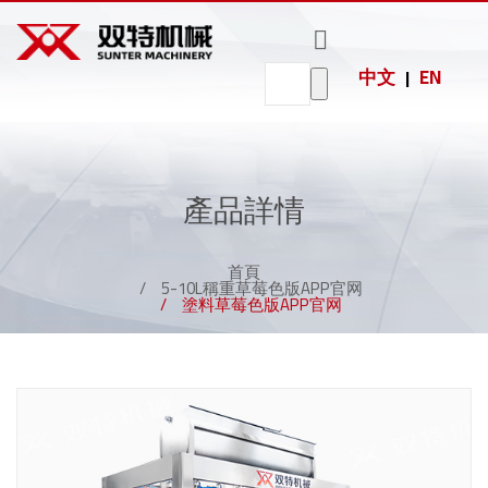
中文
EN
|
口服液草莓色版APP官网視頻
蜂蜜草莓色版APP官网視頻
洗滌劑草莓色版APP官网視頻
製藥檢測草莓色版APP官网視頻
製藥檢測草莓色版APP官网械
草莓视频网址動態
工業化工草莓色版APP官网係列
製藥檢測草莓视频黄片软件
製藥檢測草莓色版APP官网
食品草莓色版APP官网
日化草莓色版APP官网
農化草莓色版APP官网
熱銷產品
熱銷產品
熱銷產品
包裝機係列
試劑草莓色版APP官网視頻
辣椒醬草莓色版APP官网視頻
消毒液草莓色版APP官网視頻
食品草莓色版APP官网視頻
食品草莓色版APP官网械
行業草莓视频免费下载观看
5-10L稱重草莓色版APP官网
口服液灌裝生產線
口服液草莓色版APP官网
蜂蜜草莓色版APP官网
洗滌劑草莓色版APP官网
貼標套標機
熱銷產品
20-50L稱重草莓色版APP官网
糖漿灌裝生產線
眼藥水草莓色版APP官网
辣椒醬草莓色版APP官网
消毒液草莓色版APP官网
膜包機
眼藥水草莓色版APP官网視頻
濃醬草莓色版APP官网視頻
指甲油草莓色版APP官网視頻
日化草莓色版APP官网視頻
日化草莓色版APP官网械
更多產品
產品詳情
200L/IBC噸桶稱重草莓色版APP官网
眼藥水灌裝生產線
糖漿草莓色版APP官网
果醬草莓色版APP官网
指甲油草莓色版APP官网
裝箱碼垛機
潤滑油草
自動理蓋
理瓶機
ST-ZKXG-
水性油墨
洗瓶機
油漆/塗料
旋轉式洗
蒸汽噴射
2水4向高
化工原料
5-1
高
莓色版
旋蓋機
草莓色版
40...
草莓色版
型真空旋
瓶機
草莓色版
壓清洗風
式
式灌
糖漿草莓色版APP官网視頻
果醬草莓色版APP官网視頻
電子煙油草莓色版APP官网視頻
農化草莓色版APP官网視頻
農化草莓色版APP官网械
理瓶機采用一
洗瓶機適用於
西林瓶灌裝生產線
噴/氣霧劑草莓色版APP官网
濃醬草莓色版APP官网
電子煙油草莓色版APP官网
APP官网
APP官网
APP官网
蓋機
APP官网
幹...
製藥檢測草莓色版APP官网係列
熱銷產品
工作台麵，從
番茄醬灌裝、
首頁
自動理蓋旋蓋
ST-ZKXG-40真
旋轉式洗瓶機
草莓
高壓
械
5-10L稱重草莓色版APP官网
而使瓶子順著
醬醃菜草莓色
機主要用於玻
空旋蓋機主要
采用旋轉式，
機械
幹機
草莓视频网址
草莓视频网址
蒸汽噴射型真
2水4向高壓清
草莓视频网址
酊劑/搽劑/紅花油草莓色版APP官网
食用油草莓色版APP官网
色素草莓色版APP官网
噴/氣霧劑草莓色版APP官网視頻
食用油草莓色版APP官网視頻
色素草莓色版APP官网視頻
工業化工草莓色版APP官网視頻
工業化工草莓色版APP官网械
塗料草莓色版APP官网
食品草莓视频黄片软件
軌道...
版APP官网、
液體肥料草莓色
流體肥料草莓色
液體農藥草莓色
口服液草莓色版APP官网
璃廣口瓶的
用於玻...
兩邊同時工
重式
於食品
生產的水性油
機械生產的油
空旋蓋機主要
生產的化工原
洗風幹組合機
草莓视频网址
辣...
三、四...
作，瓶...
線機械廣
料
版APP官网
版APP官网
版APP官网械生
墨草莓色版APP
漆塗料草莓色
用於玻璃廣口
料草莓色版APP
適用於油辣椒
試劑管罐裝機
香水瓶草莓色版APP官网
生產的潤滑油
熱銷產品
眼藥水草莓色版APP官网
蜂蜜灌裝生產線
官网械廣泛適
版APP官网機械
瓶的...
官网機械廣泛
灌...
產...
草莓色版APP官
酊劑/搽劑/紅花油草莓色版APP官网視頻
香水瓶草莓色版APP官网視頻
液體肥料草莓色版APP官
流體肥料草莓色版APP官
用於食品...
廣泛適用...
適用於化...
西林瓶草莓色版APP官网
膏體草莓色版APP官网
网械廣泛適用
网是一款高精度計量係
网是一種將流體肥料從
液體農藥草莓色版APP官
糖漿草莓色版APP官网
辣椒醬灌裝生產線
於灌裝各...
統的設備...
儲存罐或...
网械生產線設備適用於
滴灌瓶罐裝機
西林瓶草莓色版APP官网視頻
膏體草莓色版APP官网視頻
醫藥、日...
熱銷產品
噴/氣霧劑草莓色版APP官网
濃醬灌裝生產線
智能化不幹膠標
套標機
旋轉式貼標機
貼機(...
(ST-...
套標機適用於各種玻璃
熱銷產品
酊劑/搽劑/紅花油草莓色版APP官网
果醬灌裝生產線
滴管瓶草莓色版APP官网
或塑料瓶型的果汁、調...
智能化不幹膠標貼機
旋轉式貼標機(ST-TBJ-