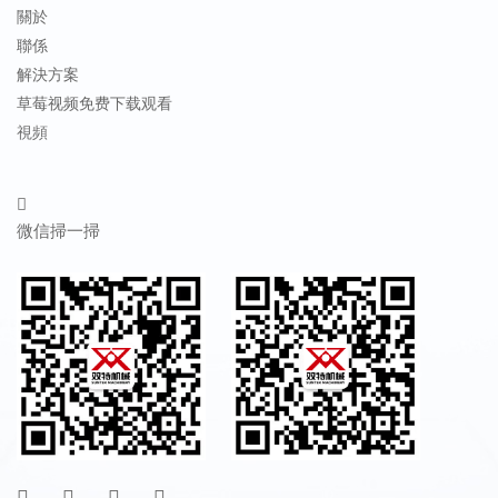
關於
聯係
解決方案
草莓视频免费下载观看
視頻
微信掃一掃