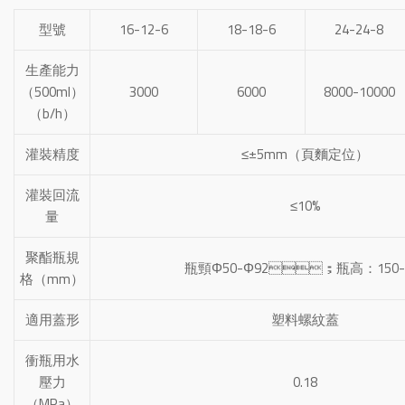
型號
16-12-6
18-18-6
24-24-8
生產能力
（500ml）
3000
6000
8000-10000
（b/h）
灌裝精度
≤±5mm（頁麵定位）
灌裝回流
≤10%
量
聚酯瓶規
瓶頸Φ50-Φ92；瓶高：150-
格（mm）
適用蓋形
塑料螺紋蓋
衝瓶用水
壓力
0.18
（MPa）