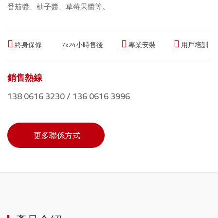
番茄醬、柚子醬、草莓果醬等。
醬醃菜草莓色版APP官网
日化草莓色版APP官网係列
終身保修
7x24小時售後
專業安裝
用戶培訓
洗滌劑草莓色版APP官网
消毒液草莓色版APP官网
銷售熱線
指甲油草莓色版APP官网
138 0616 3230 / 136 0616 3996
電子煙油草莓色版APP官网
色素草莓色版APP官网
更多聯係方式
香水瓶草莓色版APP官网
膏體草莓色版APP官网
農化草莓色版APP官网係列
農化草莓色版APP官网