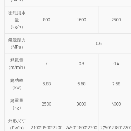
衝瓶用水
量
800
1600
2500
（kg/h）
氣源壓力
0.6
（MPa）
耗氣量
/
0.3
0.4
（m/min）
總功率
5.88
6.68
7.68
（kw）
總重量
2500
3000
4000
（kg）
外形尺寸
（l*w*h）
2100*1500*2200
2450*1800*2200
2750*2180*220