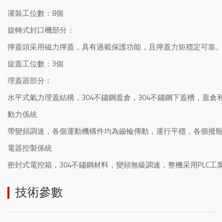
灌裝工位數：8個
旋轉式封口機部分：
擰蓋頭采用磁力擰蓋，具有過載保護功能，且擰蓋力矩穩定可靠。擰
旋蓋工位數：3個
理蓋器部分：
水平式氣力理蓋結構，304不鏽鋼蓋倉，304不鏽鋼下蓋槽，蓋
動力係統
帶變頻調速，各個運動機構件均為齒輪傳動，運行平穩，各個
電器控製係統
密封式電控箱，304不鏽鋼材料，變頻無級調速，整機采用PLC
技術參數