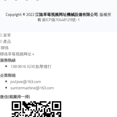
Copyright © 2022
江陰草莓视频网址機械設備有限公司
. 版權所
有
蘇ICP備70448129號-1
菜單
產品
聯係
聯係草莓视频网址
×
服務熱線
138 0616 3230 點擊撥打
企業郵箱
jsstjixie@163.com
suntermachine@163.com
微信(截圖掃一掃)