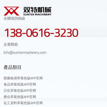
全國谘詢熱線
138-0616-3230
企業郵箱
info@suntermachinery.com
產品類目
製藥檢測草莓色版APP官网
食品草莓色版APP官网
日化草莓色版APP官网
農化草莓色版APP官网
化工原料草莓色版APP官网