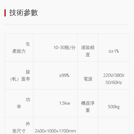
技術參數
生
10-30瓶/分
灌裝精
產能力
≤±1%
度
旋
≥99%
220V/380V
（軋）蓋率
電源
50/60Hz
功
1.5kw
機器淨
率
500kg
重
外
形尺寸
2400×1000×1700mm