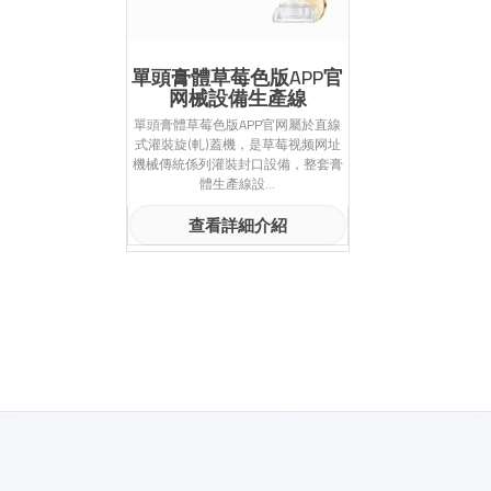
單頭膏體草莓色版APP官
网械設備生產線
單頭膏體草莓色版APP官网屬於直線
式灌裝旋(軋)蓋機，是草莓视频网址
機械傳統係列灌裝封口設備，整套膏
體生產線設...
查看詳細介紹