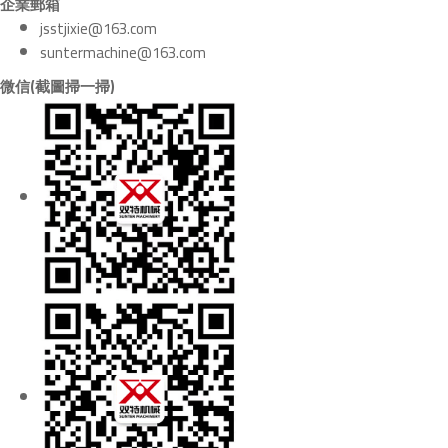
企業郵箱
jsstjixie@163.com
suntermachine@163.com
微信(截圖掃一掃)