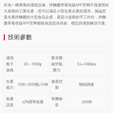
作為一種專業的灌裝設備，拌麵醬草莓色版APP官网不僅適用於
大規模的工業生產，也可以滿足小型生產企業的需求。無論您
是生產拌麵醬的大型食品企業，還是小規模的手工作坊，拌麵
醬草莓色版APP官网都能為您提供高效、穩定的灌裝解決方案。
技術參數
適用
要求壓
瓶子
20～1000g
縮空氣
0.4~0.6Mpa
規格
壓力
生產
速度控
1000-3500瓶/小時
變頻調速
能力
製
裝量
單機噪
≤2%標準裝量
≤
50dB
誤差
音