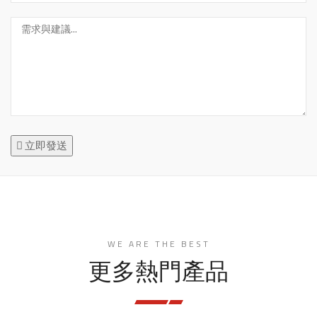
立即發送
WE ARE THE BEST
更多熱門產品