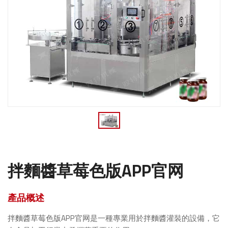
(ST-TBJ-150...
6000)適...
試劑管草莓色版APP官网
食用油灌裝生產線
豆豉醬草莓色版
蜂蜜草莓色版
蜂蜜柚子茶草莓
APP官网
APP官网械
色版APP官网
西林瓶草莓色版APP官网
酒釀灌裝生產線
豆豉醬草莓色版APP官网
草莓视频网址生產的蜂
蜂蜜柚子茶草莓色版APP
適用於粘稠醬料，如黃
蜜草莓色版APP官网械可
官网適用於各種蜂蜜檸
滴管瓶草莓色版APP官网
指甲油草莓色版
10ML滾珠香水
色素塑料圓瓶灌
日化草莓视频黄片软件
豆醬、麻...
廣泛應用於蜂蜜、...
檬茶、濃...
APP官网械
瓶灌...
裝生產...
醫用粉末草莓色版APP官网
高速口服液草莓
口服液灌裝旋蓋
口服液灌裝生產
指甲油草莓色版APP官网
直線式灌裝旋(軋)蓋機是
色素塑料圓瓶灌裝生產
膏體灌裝生產線
色版APP官网
機
線
械適用於2-30ML各種材
我公司傳統係列灌...
線適用於5-100m...
食品草莓色版APP官网係列
口服液草莓色版APP官网
質...
口服液灌裝旋蓋機屬於
口服液草莓色版APP官网
洗滌劑灌裝生產線
可與洗瓶機、滅菌烘
直線式灌裝旋(軋)蓋...
可與洗瓶機、滅菌烘
箱、理瓶機...
箱、理瓶機...
蜂蜜草莓色版APP官网
農化草莓视频黄片软件
辣椒醬草莓色版APP官网
農藥灌裝生產線
果醬草莓色版APP官网
工業化工草莓视频黄片软件
拌麵醬草莓色版APP官网
濃醬草莓色版APP官网
潤滑油灌裝生產線
食用油草莓色版APP官网
產品概述
5-25/50kg化工原料稱重式灌裝生產線
食品粉末草莓色版APP官网
拌麵醬草莓色版APP官网是一種專業用於拌麵醬灌裝的設備，它
果肉果汁草莓色版APP官网
草莓色版APP官网