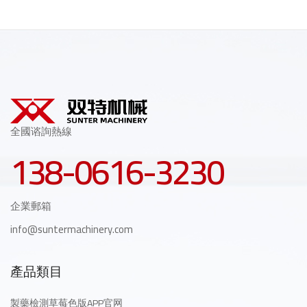
全國谘詢熱線
138-0616-3230
企業郵箱
info@suntermachinery.com
產品類目
製藥檢測草莓色版APP官网