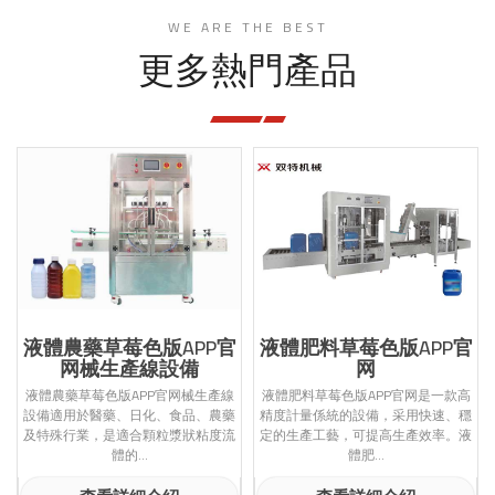
WE ARE THE BEST
更多熱門產品
液體肥料草莓色版APP官
液體農藥草莓色版APP官
网
网械生產線設備
液體肥料草莓色版APP官网是一款高
液體農藥草莓色版APP官网械生產線
精度計量係統的設備，采用快速、穩
設備適用於醫藥、日化、食品、農藥
定的生產工藝，可提高生產效率。液
及特殊行業，是適合顆粒漿狀粘度流
體肥...
體的...