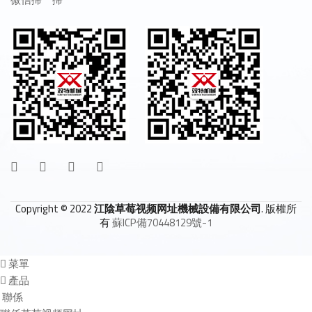
Copyright © 2022
江陰草莓视频网址機械設備有限公司
. 版權所
有
蘇ICP備70448129號-1
菜單
產品
聯係