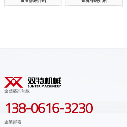
查看詳細介紹
查看詳細介紹
全國谘詢熱線
138-0616-3230
企業郵箱