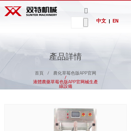
中文
EN
|
口服液草莓色版APP官网視頻
蜂蜜草莓色版APP官网視頻
洗滌劑草莓色版APP官网視頻
製藥檢測草莓色版APP官网視頻
製藥檢測草莓色版APP官网械
草莓视频网址動態
工業化工草莓色版APP官网係列
製藥檢測草莓视频黄片软件
製藥檢測草莓色版APP官网
食品草莓色版APP官网
日化草莓色版APP官网
農化草莓色版APP官网
熱銷產品
熱銷產品
熱銷產品
包裝機係列
試劑草莓色版APP官网視頻
辣椒醬草莓色版APP官网視頻
消毒液草莓色版APP官网視頻
食品草莓色版APP官网視頻
食品草莓色版APP官网械
行業草莓视频免费下载观看
5-10L稱重草莓色版APP官网
口服液灌裝生產線
口服液草莓色版APP官网
蜂蜜草莓色版APP官网
洗滌劑草莓色版APP官网
貼標套標機
熱銷產品
20-50L稱重草莓色版APP官网
糖漿灌裝生產線
眼藥水草莓色版APP官网
辣椒醬草莓色版APP官网
消毒液草莓色版APP官网
膜包機
眼藥水草莓色版APP官网視頻
濃醬草莓色版APP官网視頻
指甲油草莓色版APP官网視頻
日化草莓色版APP官网視頻
日化草莓色版APP官网械
更多產品
產品詳情
200L/IBC噸桶稱重草莓色版APP官网
眼藥水灌裝生產線
糖漿草莓色版APP官网
果醬草莓色版APP官网
指甲油草莓色版APP官网
裝箱碼垛機
潤滑油草
自動理蓋
理瓶機
ST-ZKXG-
水性油墨
洗瓶機
油漆/塗料
旋轉式洗
蒸汽噴射
2水4向高
化工原料
5-1
高
莓色版
旋蓋機
草莓色版
40...
草莓色版
型真空旋
瓶機
草莓色版
壓清洗風
式
式灌
糖漿草莓色版APP官网視頻
果醬草莓色版APP官网視頻
電子煙油草莓色版APP官网視頻
農化草莓色版APP官网視頻
農化草莓色版APP官网械
理瓶機采用一
洗瓶機適用於
西林瓶灌裝生產線
噴/氣霧劑草莓色版APP官网
濃醬草莓色版APP官网
電子煙油草莓色版APP官网
APP官网
APP官网
APP官网
蓋機
APP官网
幹...
製藥檢測草莓色版APP官网係列
熱銷產品
工作台麵，從
番茄醬灌裝、
首頁
農化草莓色版APP官网
自動理蓋旋蓋
ST-ZKXG-40真
旋轉式洗瓶機
草莓
高壓
械
而使瓶子順著
醬醃菜草莓色
機主要用於玻
空旋蓋機主要
采用旋轉式，
機械
幹機
草莓视频网址
草莓视频网址
蒸汽噴射型真
2水4向高壓清
草莓视频网址
酊劑/搽劑/紅花油草莓色版APP官网
食用油草莓色版APP官网
色素草莓色版APP官网
噴/氣霧劑草莓色版APP官网視頻
食用油草莓色版APP官网視頻
色素草莓色版APP官网視頻
工業化工草莓色版APP官网視頻
工業化工草莓色版APP官网械
液體農藥草莓色版APP官网械生產
食品草莓视频黄片软件
軌道...
版APP官网、
液體肥料草莓色
流體肥料草莓色
液體農藥草莓色
口服液草莓色版APP官网
璃廣口瓶的
用於玻...
兩邊同時工
重式
於食品
生產的水性油
機械生產的油
空旋蓋機主要
生產的化工原
洗風幹組合機
草莓视频网址
線設備
辣...
三、四...
作，瓶...
線機械廣
料
版APP官网
版APP官网
版APP官网械生
墨草莓色版APP
漆塗料草莓色
用於玻璃廣口
料草莓色版APP
適用於油辣椒
試劑管罐裝機
香水瓶草莓色版APP官网
生產的潤滑油
熱銷產品
眼藥水草莓色版APP官网
蜂蜜灌裝生產線
官网械廣泛適
版APP官网機械
瓶的...
官网機械廣泛
灌...
產...
草莓色版APP官
酊劑/搽劑/紅花油草莓色版APP官网視頻
香水瓶草莓色版APP官网視頻
液體肥料草莓色版APP官
流體肥料草莓色版APP官
用於食品...
廣泛適用...
適用於化...
西林瓶草莓色版APP官网
膏體草莓色版APP官网
网械廣泛適用
网是一款高精度計量係
网是一種將流體肥料從
液體農藥草莓色版APP官
糖漿草莓色版APP官网
辣椒醬灌裝生產線
於灌裝各...
統的設備...
儲存罐或...
网械生產線設備適用於
滴灌瓶罐裝機
西林瓶草莓色版APP官网視頻
膏體草莓色版APP官网視頻
醫藥、日...
熱銷產品
噴/氣霧劑草莓色版APP官网
濃醬灌裝生產線
智能化不幹膠標
套標機
旋轉式貼標機
貼機(...
(ST-...
套標機適用於各種玻璃
熱銷產品
酊劑/搽劑/紅花油草莓色版APP官网
果醬灌裝生產線
滴管瓶草莓色版APP官网
或塑料瓶型的果汁、調...
智能化不幹膠標貼機
旋轉式貼標機(ST-TBJ-