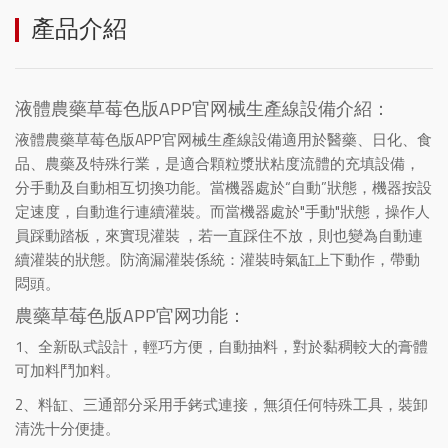
其它產品
產品介紹
清洗滅菌設備
旋蓋機係列
液體農藥草莓色版APP官网械生產線設備
介紹：
貼標套標機
液體農藥草莓色版APP官网械生產線設備適用於醫藥、日化、食
膜包機
品、農藥及特殊行業，是適合顆粒漿狀粘度流體的充填設備，
分手動及自動相互切換功能。當機器處於“自動”狀態，機器按設
裝箱碼垛機
定速度，自動進行連續灌裝。而當機器處於"手動"狀態，操作人
員踩動踏板，來實現灌裝 ，若一直踩住不放，則也變為自動連
續灌裝的狀態。防滴漏灌裝係統：灌裝時氣缸上下動作，帶動
悶頭。
農藥草莓色版APP官网
功能：
1、全新臥式設計，輕巧方便，自動抽料，對於黏稠較大的膏體
可加料鬥加料。
2、料缸、三通部分采用手銬式連接，無須任何特殊工具，裝卸
清洗十分便捷。