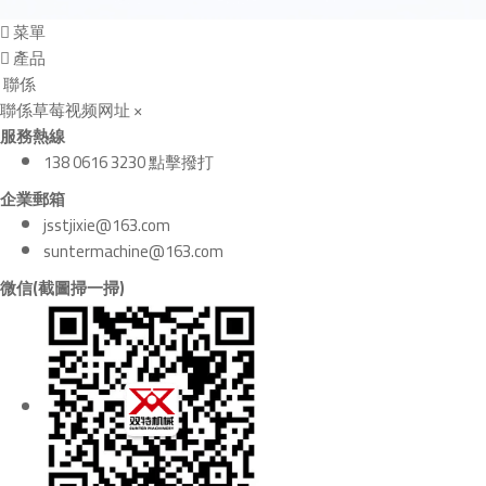
菜單
產品
聯係
聯係草莓视频网址
×
服務熱線
138 0616 3230 點擊撥打
企業郵箱
jsstjixie@163.com
suntermachine@163.com
微信(截圖掃一掃)