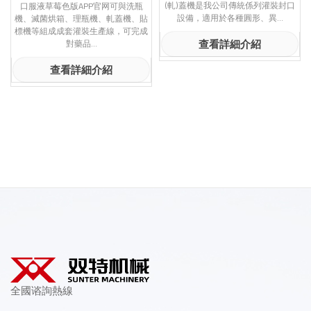
(軋)蓋機是我公司傳統係列灌裝封口
口服液草莓色版APP官网可與洗瓶
設備，適用於各種圓形、異...
機、滅菌烘箱、理瓶機、軋蓋機、貼
標機等組成成套灌裝生產線，可完成
查看詳細介紹
對藥品...
查看詳細介紹
全國谘詢熱線