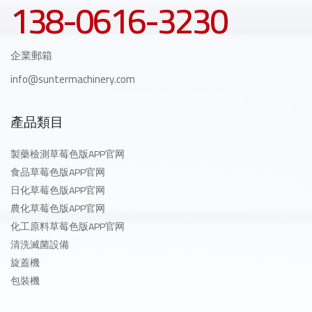
138-0616-3230
企業郵箱
info@suntermachinery.com
產品類目
製藥檢測草莓色版APP官网
食品草莓色版APP官网
日化草莓色版APP官网
農化草莓色版APP官网
化工原料草莓色版APP官网
清洗滅菌設備
旋蓋機
包裝機