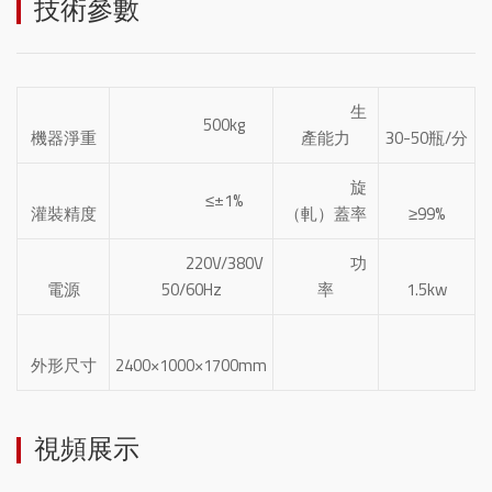
技術參數
生
500kg
機器淨重
產能力
30-50瓶/分
旋
≤±1%
灌裝精度
（軋）蓋率
≥99%
220V/380V
功
電源
50/60Hz
率
1.5kw
外形尺寸
2400×1000×1700mm
視頻展示