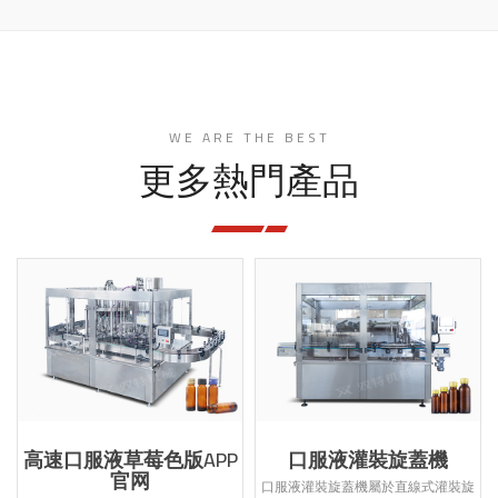
WE ARE THE BEST
更多熱門產品
高速口服液草莓色版APP
口服液灌裝旋蓋機
官网
口服液灌裝旋蓋機屬於直線式灌裝旋