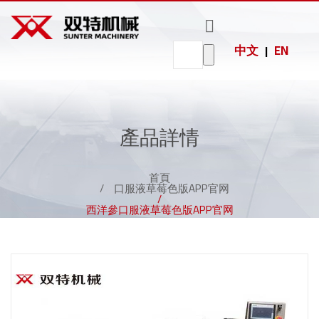
中文
EN
|
口服液草莓色版APP官网視頻
蜂蜜草莓色版APP官网視頻
洗滌劑草莓色版APP官网視頻
製藥檢測草莓色版APP官网視頻
製藥檢測草莓色版APP官网械
草莓视频网址動態
工業化工草莓色版APP官网係列
製藥檢測草莓视频黄片软件
製藥檢測草莓色版APP官网
食品草莓色版APP官网
日化草莓色版APP官网
農化草莓色版APP官网
熱銷產品
熱銷產品
熱銷產品
包裝機係列
試劑草莓色版APP官网視頻
辣椒醬草莓色版APP官网視頻
消毒液草莓色版APP官网視頻
食品草莓色版APP官网視頻
食品草莓色版APP官网械
行業草莓视频免费下载观看
5-10L稱重草莓色版APP官网
口服液灌裝生產線
口服液草莓色版APP官网
蜂蜜草莓色版APP官网
洗滌劑草莓色版APP官网
貼標套標機
熱銷產品
20-50L稱重草莓色版APP官网
糖漿灌裝生產線
眼藥水草莓色版APP官网
辣椒醬草莓色版APP官网
消毒液草莓色版APP官网
膜包機
眼藥水草莓色版APP官网視頻
濃醬草莓色版APP官网視頻
指甲油草莓色版APP官网視頻
日化草莓色版APP官网視頻
日化草莓色版APP官网械
更多產品
產品詳情
200L/IBC噸桶稱重草莓色版APP官网
眼藥水灌裝生產線
糖漿草莓色版APP官网
果醬草莓色版APP官网
指甲油草莓色版APP官网
裝箱碼垛機
潤滑油草
自動理蓋
理瓶機
ST-ZKXG-
水性油墨
洗瓶機
油漆/塗料
旋轉式洗
蒸汽噴射
2水4向高
化工原料
5-1
高
莓色版
旋蓋機
草莓色版
40...
草莓色版
型真空旋
瓶機
草莓色版
壓清洗風
式
式灌
糖漿草莓色版APP官网視頻
果醬草莓色版APP官网視頻
電子煙油草莓色版APP官网視頻
農化草莓色版APP官网視頻
農化草莓色版APP官网械
理瓶機采用一
洗瓶機適用於
西林瓶灌裝生產線
噴/氣霧劑草莓色版APP官网
濃醬草莓色版APP官网
電子煙油草莓色版APP官网
APP官网
APP官网
APP官网
蓋機
APP官网
幹...
製藥檢測草莓色版APP官网係列
熱銷產品
工作台麵，從
番茄醬灌裝、
首頁
自動理蓋旋蓋
ST-ZKXG-40真
旋轉式洗瓶機
草莓
高壓
械
口服液草莓色版APP官网
而使瓶子順著
醬醃菜草莓色
機主要用於玻
空旋蓋機主要
采用旋轉式，
機械
幹機
草莓视频网址
草莓视频网址
蒸汽噴射型真
2水4向高壓清
草莓视频网址
酊劑/搽劑/紅花油草莓色版APP官网
食用油草莓色版APP官网
色素草莓色版APP官网
噴/氣霧劑草莓色版APP官网視頻
食用油草莓色版APP官网視頻
色素草莓色版APP官网視頻
工業化工草莓色版APP官网視頻
工業化工草莓色版APP官网械
食品草莓视频黄片软件
軌道...
版APP官网、
液體肥料草莓色
流體肥料草莓色
液體農藥草莓色
口服液草莓色版APP官网
璃廣口瓶的
用於玻...
兩邊同時工
重式
於食品
生產的水性油
機械生產的油
空旋蓋機主要
生產的化工原
洗風幹組合機
草莓视频网址
西洋參口服液草莓色版APP官网
辣...
三、四...
作，瓶...
線機械廣
料
版APP官网
版APP官网
版APP官网械生
墨草莓色版APP
漆塗料草莓色
用於玻璃廣口
料草莓色版APP
適用於油辣椒
試劑管罐裝機
香水瓶草莓色版APP官网
生產的潤滑油
熱銷產品
眼藥水草莓色版APP官网
蜂蜜灌裝生產線
官网械廣泛適
版APP官网機械
瓶的...
官网機械廣泛
灌...
產...
草莓色版APP官
酊劑/搽劑/紅花油草莓色版APP官网視頻
香水瓶草莓色版APP官网視頻
液體肥料草莓色版APP官
流體肥料草莓色版APP官
用於食品...
廣泛適用...
適用於化...
西林瓶草莓色版APP官网
膏體草莓色版APP官网
网械廣泛適用
网是一款高精度計量係
网是一種將流體肥料從
液體農藥草莓色版APP官
糖漿草莓色版APP官网
辣椒醬灌裝生產線
於灌裝各...
統的設備...
儲存罐或...
网械生產線設備適用於
滴灌瓶罐裝機
西林瓶草莓色版APP官网視頻
膏體草莓色版APP官网視頻
醫藥、日...
熱銷產品
噴/氣霧劑草莓色版APP官网
濃醬灌裝生產線
智能化不幹膠標
套標機
旋轉式貼標機
貼機(...
(ST-...
套標機適用於各種玻璃
熱銷產品
酊劑/搽劑/紅花油草莓色版APP官网
果醬灌裝生產線
滴管瓶草莓色版APP官网
或塑料瓶型的果汁、調...
智能化不幹膠標貼機
旋轉式貼標機(ST-TBJ-