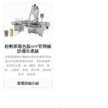
醬醃菜草莓色版APP官网
日化草莓色版APP官网係列
洗滌劑草莓色版APP官网
消毒液草莓色版APP官网
指甲油草莓色版APP官网
粉劑草莓色版APP官网械
設備生產線
電子煙油草莓色版APP官网
草莓视频网址機械生產的粉劑草莓色
色素草莓色版APP官网
版APP官网適用於粉狀、為粉狀物料
的灌裝生產，如：麵粉、奶粉、藕
香水瓶草莓色版APP官网
粉、山藥粉、米粉、蛋白粉、調味類
粉末、肉桂粉...
膏體草莓色版APP官网
查看詳細介紹
農化草莓色版APP官网係列
農化草莓色版APP官网