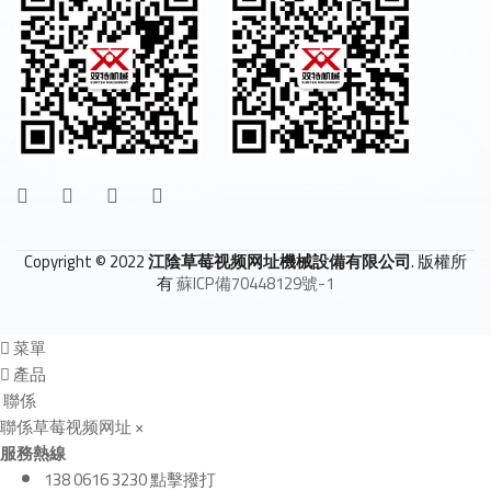
Copyright © 2022
江陰草莓视频网址機械設備有限公司
. 版權所
有
蘇ICP備70448129號-1
菜單
產品
聯係
聯係草莓视频网址
×
服務熱線
138 0616 3230 點擊撥打