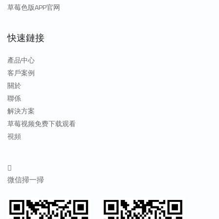
草莓色版APP官网
快速鏈接
產品中心
客戶案例
關於
聯係
解決方案
草莓视频免费下载观看
視頻
微信掃一掃