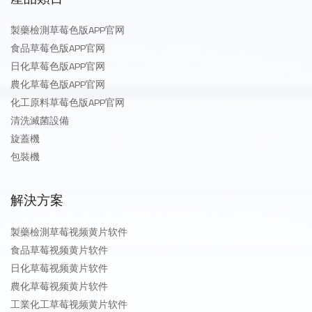
製藥檢測草莓色版APP官网
食品草莓色版APP官网
日化草莓色版APP官网
農化草莓色版APP官网
化工原料草莓色版APP官网
清洗滅菌設備
旋蓋機
包裝機
解決方案
製藥檢測草莓视频黄片软件
食品草莓视频黄片软件
日化草莓视频黄片软件
農化草莓视频黄片软件
工業化工草莓视频黄片软件