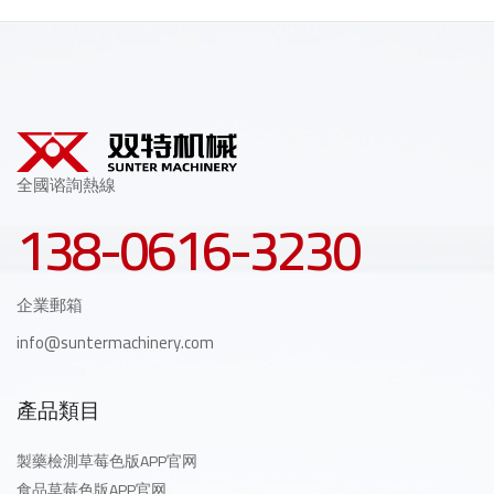
全國谘詢熱線
138-0616-3230
企業郵箱
info@suntermachinery.com
產品類目
製藥檢測草莓色版APP官网
食品草莓色版APP官网