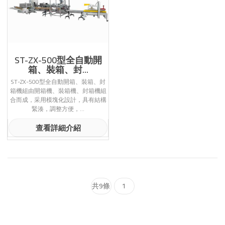
ST-ZX-500型全自動開
箱、裝箱、封...
ST-ZX-500型全自動開箱、裝箱、封
箱機組由開箱機、裝箱機、封箱機組
合而成，采用模塊化設計，具有結構
緊湊，調整方便，...
查看詳細介紹
共9條
1