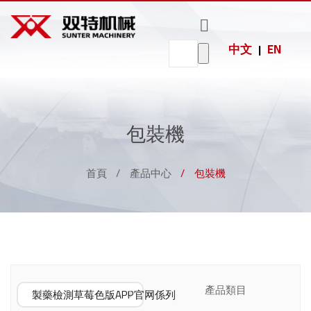
中文
EN
|
口服液草莓色版APP官网視頻
蜂蜜草莓色版APP官网視頻
洗滌劑草莓色版APP官网視頻
製藥檢測草莓色版APP官网視頻
製藥檢測草莓色版APP官网械
草莓视频网址動態
工業化工草莓色版APP官网係列
製藥檢測草莓视频黄片软件
製藥檢測草莓色版APP官网
食品草莓色版APP官网
日化草莓色版APP官网
農化草莓色版APP官网
熱銷產品
熱銷產品
熱銷產品
包裝機係列
試劑草莓色版APP官网視頻
辣椒醬草莓色版APP官网視頻
消毒液草莓色版APP官网視頻
食品草莓色版APP官网視頻
食品草莓色版APP官网械
行業草莓视频免费下载观看
5-10L稱重草莓色版APP官网
口服液灌裝生產線
口服液草莓色版APP官网
蜂蜜草莓色版APP官网
洗滌劑草莓色版APP官网
貼標套標機
熱銷產品
20-50L稱重草莓色版APP官网
糖漿灌裝生產線
眼藥水草莓色版APP官网
辣椒醬草莓色版APP官网
消毒液草莓色版APP官网
膜包機
眼藥水草莓色版APP官网視頻
濃醬草莓色版APP官网視頻
指甲油草莓色版APP官网視頻
日化草莓色版APP官网視頻
日化草莓色版APP官网械
更多產品
包裝機
200L/IBC噸桶稱重草莓色版APP官网
眼藥水灌裝生產線
糖漿草莓色版APP官网
果醬草莓色版APP官网
指甲油草莓色版APP官网
裝箱碼垛機
潤滑油草
自動理蓋
理瓶機
ST-ZKXG-
水性油墨
洗瓶機
油漆/塗料
旋轉式洗
蒸汽噴射
2水4向高
化工原料
5-1
高
莓色版
旋蓋機
草莓色版
40...
草莓色版
型真空旋
瓶機
草莓色版
壓清洗風
式
式灌
糖漿草莓色版APP官网視頻
果醬草莓色版APP官网視頻
電子煙油草莓色版APP官网視頻
農化草莓色版APP官网視頻
農化草莓色版APP官网械
理瓶機采用一
洗瓶機適用於
西林瓶灌裝生產線
噴/氣霧劑草莓色版APP官网
濃醬草莓色版APP官网
電子煙油草莓色版APP官网
APP官网
APP官网
APP官网
蓋機
APP官网
幹...
製藥檢測草莓色版APP官网係列
熱銷產品
工作台麵，從
番茄醬灌裝、
首頁
產品中心
包裝機
自動理蓋旋蓋
ST-ZKXG-40真
旋轉式洗瓶機
草莓
高壓
械
而使瓶子順著
醬醃菜草莓色
機主要用於玻
空旋蓋機主要
采用旋轉式，
機械
幹機
草莓视频网址
草莓视频网址
蒸汽噴射型真
2水4向高壓清
草莓视频网址
酊劑/搽劑/紅花油草莓色版APP官网
食用油草莓色版APP官网
色素草莓色版APP官网
噴/氣霧劑草莓色版APP官网視頻
食用油草莓色版APP官网視頻
色素草莓色版APP官网視頻
工業化工草莓色版APP官网視頻
工業化工草莓色版APP官网械
食品草莓视频黄片软件
軌道...
版APP官网、
液體肥料草莓色
流體肥料草莓色
液體農藥草莓色
口服液草莓色版APP官网
璃廣口瓶的
用於玻...
兩邊同時工
重式
於食品
生產的水性油
機械生產的油
空旋蓋機主要
生產的化工原
洗風幹組合機
草莓视频网址
辣...
三、四...
作，瓶...
線機械廣
料
版APP官网
版APP官网
版APP官网械生
墨草莓色版APP
漆塗料草莓色
用於玻璃廣口
料草莓色版APP
適用於油辣椒
試劑管罐裝機
香水瓶草莓色版APP官网
生產的潤滑油
熱銷產品
眼藥水草莓色版APP官网
蜂蜜灌裝生產線
官网械廣泛適
版APP官网機械
瓶的...
官网機械廣泛
灌...
產...
草莓色版APP官
酊劑/搽劑/紅花油草莓色版APP官网視頻
香水瓶草莓色版APP官网視頻
液體肥料草莓色版APP官
流體肥料草莓色版APP官
用於食品...
廣泛適用...
適用於化...
西林瓶草莓色版APP官网
膏體草莓色版APP官网
网械廣泛適用
网是一款高精度計量係
网是一種將流體肥料從
液體農藥草莓色版APP官
糖漿草莓色版APP官网
辣椒醬灌裝生產線
於灌裝各...
統的設備...
儲存罐或...
网械生產線設備適用於
滴灌瓶罐裝機
西林瓶草莓色版APP官网視頻
膏體草莓色版APP官网視頻
醫藥、日...
熱銷產品
噴/氣霧劑草莓色版APP官网
濃醬灌裝生產線
智能化不幹膠標
套標機
旋轉式貼標機
貼機(...
(ST-...
產品類目
製藥檢測草莓色版APP官网係列
套標機適用於各種玻璃
熱銷產品
酊劑/搽劑/紅花油草莓色版APP官网
果醬灌裝生產線
滴管瓶草莓色版APP官网
或塑料瓶型的果汁、調...
智能化不幹膠標貼機
旋轉式貼標機(ST-TBJ-