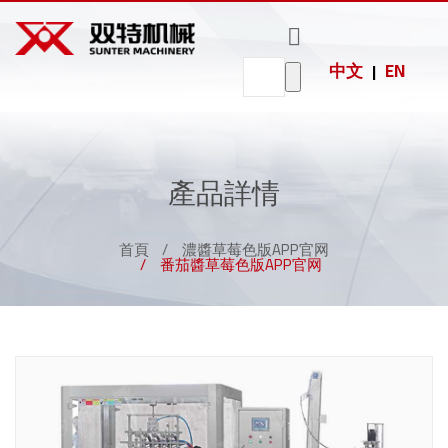
中文
EN
|
口服液草莓色版APP官网視頻
蜂蜜草莓色版APP官网視頻
洗滌劑草莓色版APP官网視頻
製藥檢測草莓色版APP官网視頻
製藥檢測草莓色版APP官网械
草莓视频网址動態
工業化工草莓色版APP官网係列
製藥檢測草莓视频黄片软件
製藥檢測草莓色版APP官网
食品草莓色版APP官网
日化草莓色版APP官网
農化草莓色版APP官网
熱銷產品
熱銷產品
熱銷產品
包裝機係列
試劑草莓色版APP官网視頻
辣椒醬草莓色版APP官网視頻
消毒液草莓色版APP官网視頻
食品草莓色版APP官网視頻
食品草莓色版APP官网械
行業草莓视频免费下载观看
5-10L稱重草莓色版APP官网
口服液灌裝生產線
口服液草莓色版APP官网
蜂蜜草莓色版APP官网
洗滌劑草莓色版APP官网
貼標套標機
熱銷產品
20-50L稱重草莓色版APP官网
糖漿灌裝生產線
眼藥水草莓色版APP官网
辣椒醬草莓色版APP官网
消毒液草莓色版APP官网
膜包機
眼藥水草莓色版APP官网視頻
濃醬草莓色版APP官网視頻
指甲油草莓色版APP官网視頻
日化草莓色版APP官网視頻
日化草莓色版APP官网械
更多產品
產品詳情
200L/IBC噸桶稱重草莓色版APP官网
眼藥水灌裝生產線
糖漿草莓色版APP官网
果醬草莓色版APP官网
指甲油草莓色版APP官网
裝箱碼垛機
潤滑油草
自動理蓋
理瓶機
ST-ZKXG-
水性油墨
洗瓶機
油漆/塗料
旋轉式洗
蒸汽噴射
2水4向高
化工原料
5-1
高
莓色版
旋蓋機
草莓色版
40...
草莓色版
型真空旋
瓶機
草莓色版
壓清洗風
式
式灌
糖漿草莓色版APP官网視頻
果醬草莓色版APP官网視頻
電子煙油草莓色版APP官网視頻
農化草莓色版APP官网視頻
農化草莓色版APP官网械
理瓶機采用一
洗瓶機適用於
西林瓶灌裝生產線
噴/氣霧劑草莓色版APP官网
濃醬草莓色版APP官网
電子煙油草莓色版APP官网
APP官网
APP官网
APP官网
蓋機
APP官网
幹...
製藥檢測草莓色版APP官网係列
熱銷產品
工作台麵，從
番茄醬灌裝、
首頁
濃醬草莓色版APP官网
自動理蓋旋蓋
ST-ZKXG-40真
旋轉式洗瓶機
草莓
高壓
械
番茄醬草莓色版APP官网
而使瓶子順著
醬醃菜草莓色
機主要用於玻
空旋蓋機主要
采用旋轉式，
機械
幹機
草莓视频网址
草莓视频网址
蒸汽噴射型真
2水4向高壓清
草莓视频网址
酊劑/搽劑/紅花油草莓色版APP官网
食用油草莓色版APP官网
色素草莓色版APP官网
噴/氣霧劑草莓色版APP官网視頻
食用油草莓色版APP官网視頻
色素草莓色版APP官网視頻
工業化工草莓色版APP官网視頻
工業化工草莓色版APP官网械
食品草莓视频黄片软件
軌道...
版APP官网、
液體肥料草莓色
流體肥料草莓色
液體農藥草莓色
口服液草莓色版APP官网
璃廣口瓶的
用於玻...
兩邊同時工
重式
於食品
生產的水性油
機械生產的油
空旋蓋機主要
生產的化工原
洗風幹組合機
草莓视频网址
辣...
三、四...
作，瓶...
線機械廣
料
版APP官网
版APP官网
版APP官网械生
墨草莓色版APP
漆塗料草莓色
用於玻璃廣口
料草莓色版APP
適用於油辣椒
試劑管罐裝機
香水瓶草莓色版APP官网
生產的潤滑油
熱銷產品
眼藥水草莓色版APP官网
蜂蜜灌裝生產線
官网械廣泛適
版APP官网機械
瓶的...
官网機械廣泛
灌...
產...
草莓色版APP官
酊劑/搽劑/紅花油草莓色版APP官网視頻
香水瓶草莓色版APP官网視頻
液體肥料草莓色版APP官
流體肥料草莓色版APP官
用於食品...
廣泛適用...
適用於化...
西林瓶草莓色版APP官网
膏體草莓色版APP官网
网械廣泛適用
网是一款高精度計量係
网是一種將流體肥料從
液體農藥草莓色版APP官
糖漿草莓色版APP官网
辣椒醬灌裝生產線
於灌裝各...
統的設備...
儲存罐或...
网械生產線設備適用於
滴灌瓶罐裝機
西林瓶草莓色版APP官网視頻
膏體草莓色版APP官网視頻
醫藥、日...
熱銷產品
噴/氣霧劑草莓色版APP官网
濃醬灌裝生產線
智能化不幹膠標
套標機
旋轉式貼標機
貼機(...
(ST-...
套標機適用於各種玻璃
熱銷產品
酊劑/搽劑/紅花油草莓色版APP官网
果醬灌裝生產線
滴管瓶草莓色版APP官网
或塑料瓶型的果汁、調...
智能化不幹膠標貼機
旋轉式貼標機(ST-TBJ-