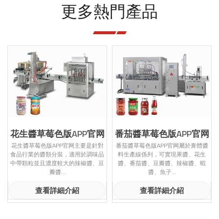
更多熱門產品
花生醬草莓色版APP官网
番茄醬草莓色版APP官网
花生醬草莓色版APP官网主要是針對
番茄醬草莓色版APP官网屬於膏體醬
食品行業的醬類分裝，適用於調味品
料生產線係列，可實現果醬、花生
中帶顆粒並且濃度較大的辣椒醬、豆
醬、番茄醬、豆瓣醬、辣椒醬、蝦
瓣醬...
醬、魚子...
查看詳細介紹
查看詳細介紹