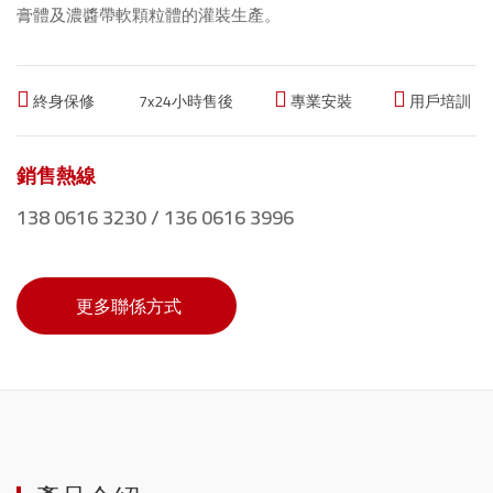
膏體及濃醬帶軟顆粒體的灌裝生產。
醬醃菜草莓色版APP官网
日化草莓色版APP官网係列
終身保修
7x24小時售後
專業安裝
用戶培訓
洗滌劑草莓色版APP官网
消毒液草莓色版APP官网
銷售熱線
指甲油草莓色版APP官网
138 0616 3230 / 136 0616 3996
電子煙油草莓色版APP官网
色素草莓色版APP官网
更多聯係方式
香水瓶草莓色版APP官网
膏體草莓色版APP官网
農化草莓色版APP官网係列
農化草莓色版APP官网