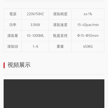
電源
220V/50HZ
灌裝精度
≤±1%
功率
3.5KW
灌裝速度
15-45pac/min
灌裝量
10-1000ML
瓶蓋直徑
Φ15-Φ55mm
灌裝頭
1~6
重量
450KG
視頻展示