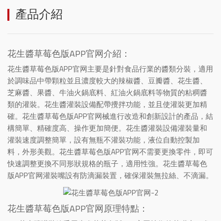
其它產品
產品介紹
清洗滅菌設備
旋蓋機係列
花生醬草莓色版APP官网介紹：
貼標套標機
花生醬草莓色版APP官网
主要是針對食品行業的醬類分裝，適用
膜包機
於調味品中帶顆粒並且濃度較大的辣椒醬、豆瓣醬、花生醬、
芝麻醬、果醬、牛油火鍋底料、紅油火鍋底料等物質的粘稠醬
裝箱碼垛機
類的灌裝。花生醬灌裝設備配帶攪拌功能，並且使灌裝更加精
確。花生醬草莓色版APP官网械進行改造和創新設計的產品，結
構簡單、精確度高、操作更加簡便。花生醬灌裝設備灌裝量和
灌裝速度調整簡單，設有無瓶不灌裝功能，液位自動控製加
料，外形美觀。花生醬草莓色版APP官网不需要更換零件，即可
快速調整更換不同形狀規格的瓶子，適用性強。花生醬草莓色
版APP官网灌裝嘴設有防滴漏裝置，確保灌裝無拉絲、不滴漏。
花生醬草莓色版APP官网原理特點：