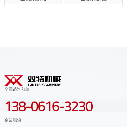
全國谘詢熱線
138-0616-3230
企業郵箱