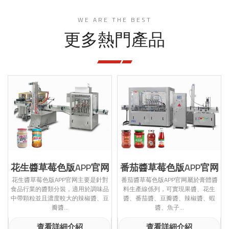
WE ARE THE BEST
更多熱門產品
花生醬草莓色版APP官网
番茄醬草莓色版APP官网
花生醬草莓色版APP官网主要是針對
番茄醬草莓色版APP官网屬於膏體醬
食品行業的醬類分裝，適用於調味品
料生產線係列，可實現果醬、花生
中帶顆粒並且濃度較大的辣椒醬、豆
醬、番茄醬、豆瓣醬、辣椒醬、蝦
瓣醬...
醬、魚子...
查看詳細介紹
查看詳細介紹