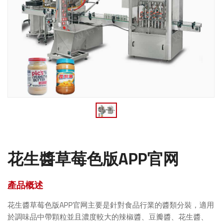
(ST-TBJ-150...
6000)適...
試劑管草莓色版APP官网
食用油灌裝生產線
豆豉醬草莓色版
蜂蜜草莓色版
蜂蜜柚子茶草莓
APP官网
APP官网械
色版APP官网
西林瓶草莓色版APP官网
酒釀灌裝生產線
豆豉醬草莓色版APP官网
草莓视频网址生產的蜂
蜂蜜柚子茶草莓色版APP
適用於粘稠醬料，如黃
蜜草莓色版APP官网械可
官网適用於各種蜂蜜檸
滴管瓶草莓色版APP官网
指甲油草莓色版
10ML滾珠香水
色素塑料圓瓶灌
日化草莓视频黄片软件
豆醬、麻...
廣泛應用於蜂蜜、...
檬茶、濃...
APP官网械
瓶灌...
裝生產...
醫用粉末草莓色版APP官网
高速口服液草莓
口服液灌裝旋蓋
口服液灌裝生產
指甲油草莓色版APP官网
直線式灌裝旋(軋)蓋機是
色素塑料圓瓶灌裝生產
膏體灌裝生產線
色版APP官网
機
線
械適用於2-30ML各種材
我公司傳統係列灌...
線適用於5-100m...
食品草莓色版APP官网係列
口服液草莓色版APP官网
質...
口服液灌裝旋蓋機屬於
口服液草莓色版APP官网
洗滌劑灌裝生產線
可與洗瓶機、滅菌烘
直線式灌裝旋(軋)蓋...
可與洗瓶機、滅菌烘
箱、理瓶機...
箱、理瓶機...
蜂蜜草莓色版APP官网
農化草莓视频黄片软件
辣椒醬草莓色版APP官网
農藥灌裝生產線
果醬草莓色版APP官网
花生醬草莓色版APP官网
工業化工草莓视频黄片软件
濃醬草莓色版APP官网
潤滑油灌裝生產線
食用油草莓色版APP官网
產品概述
5-25/50kg化工原料稱重式灌裝生產線
食品粉末草莓色版APP官网
花生醬草莓色版APP官网主要是針對食品行業的醬類分裝，適用
果肉果汁草莓色版APP官网
於調味品中帶顆粒並且濃度較大的辣椒醬、豆瓣醬、花生醬、
草莓色版APP官网